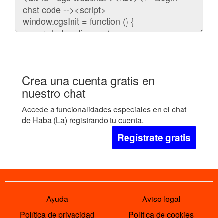
para
embeber
el
chat
en
tu
web:
Crea una cuenta gratis en
nuestro chat
Accede a funcionalidades especiales en el chat
de Haba (La) registrando tu cuenta.
Regístrate gratis
Ayuda
Aviso legal
Política de privacidad
Política de cookies