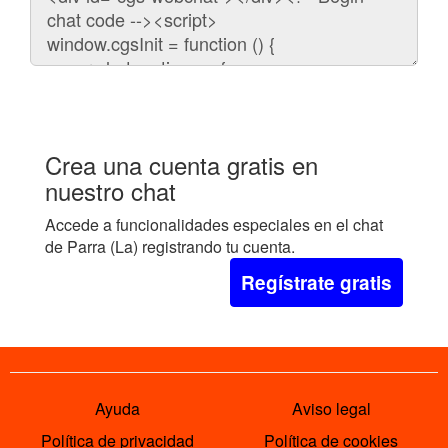
para
embeber
el
chat
en
tu
web:
Crea una cuenta gratis en
nuestro chat
Accede a funcionalidades especiales en el chat
de Parra (La) registrando tu cuenta.
Regístrate gratis
Ayuda
Aviso legal
Política de privacidad
Política de cookies