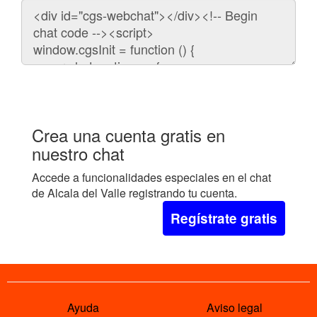
Código
para
embeber
el
chat
en
tu
web:
Crea una cuenta gratis en
nuestro chat
Accede a funcionalidades especiales en el chat
de Alcala del Valle registrando tu cuenta.
Regístrate gratis
Ayuda
Aviso legal