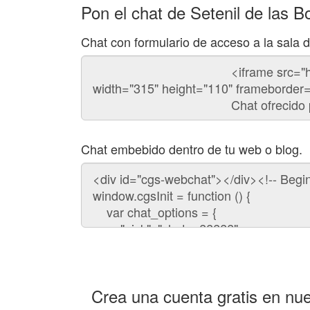
Pon el chat de Setenil de las 
Chat con formulario de acceso a la sala 
Código
del
chat
Chat embebido dentro de tu web o blog.
Código
para
embeber
el
chat
en
tu
web:
Crea una cuenta gratis en nue