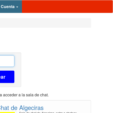
 Cuenta
ear
a acceder a la sala de chat.
hat de Algeciras
Sala de chat de Algeciras, entra a chatear