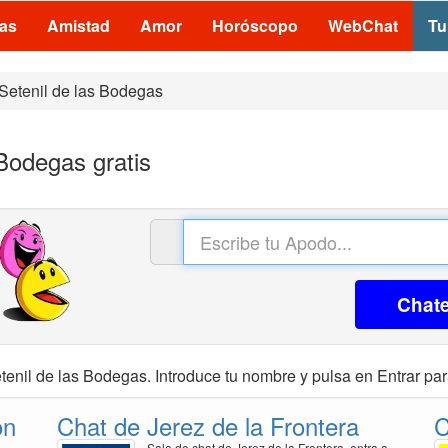
las
Amistad
Amor
Horóscopo
WebChat
Tu
Setenil de las Bodegas
 Bodegas gratis
Chat
tenil de las Bodegas. Introduce tu nombre y pulsa en Entrar par
on
Chat de Jerez de la Frontera
C
Sala de chat de Jerez de la Frontera, entra a