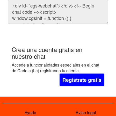
Código
para
embeber
el
chat
en
tu
web:
Crea una cuenta gratis en
nuestro chat
Accede a funcionalidades especiales en el chat
de Carlota (La) registrando tu cuenta.
Regístrate gratis
Ayuda
Aviso legal