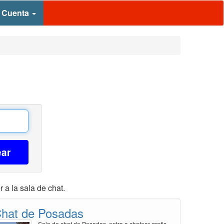
 Cuenta
ear
 a la sala de chat.
hat de Posadas
Sala de chat de Posadas, entra a chatear gratis