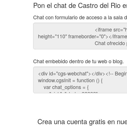
Pon el chat de Castro del Rio 
Chat con formulario de acceso a la sala d
Código
del
chat
Chat embebido dentro de tu web o blog.
Código
para
embeber
el
chat
en
tu
web:
Crea una cuenta gratis en nue