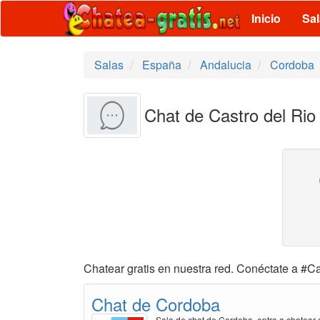
Inicio
Sa
Salas
España
Andalucia
Cordoba
Chat de Castro del Rio 
Chatear gratis en nuestra red. Conéctate a #Ca
Chat de Cordoba
Sala de chat de Cordoba, entra a chatear g