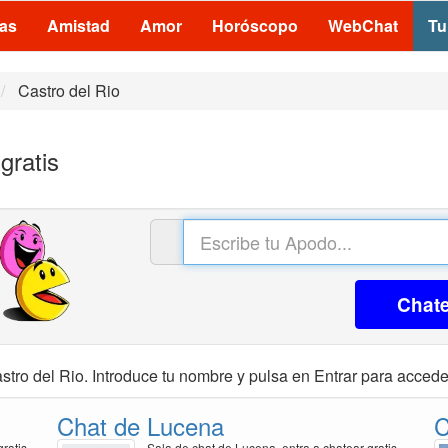
las
Amistad
Amor
Horóscopo
WebChat
Tu
Castro del Rio
gratis
Chat
stro del Rio. Introduce tu nombre y pulsa en Entrar para acceder
Chat de Lucena
C
ratis
Sala de chat de Lucena, entra a chatear gratis