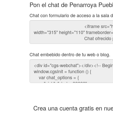
Pon el chat de Penarroya Pueb
Chat con formulario de acceso a la sala
Código
del
chat
Chat embebido dentro de tu web o blog.
Código
para
embeber
el
chat
en
tu
web:
Crea una cuenta gratis en nue