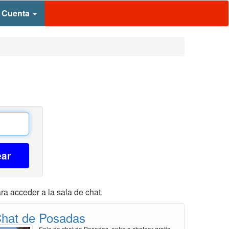
 Cuenta
ear
a acceder a la sala de chat.
hat de Posadas
Sala de chat de Posadas, entra a chatear gratis