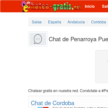
Inicio
Sa
Salas
España
Andalucia
Cordoba
Chat de Penarroya Pue
Chatear gratis en nuestra red. Conéctate a #P
Chat de Cordoba
Sala de chat de Cordoba, entra a chatear g