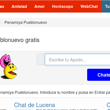
las
Amistad
Amor
Horóscopo
WebChat
Tu
Penarroya Pueblonuevo
blonuevo gratis
Chat
enarroya Pueblonuevo. Introduce tu nombre y pulsa en Entrar par
Chat de Lucena
C
ratis
Sala de chat de Lucena, entra a chatear gratis