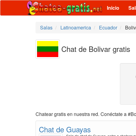
Inicio
Sa
Salas
Latinoamerica
Ecuador
Boliv
Chat de Bolivar gratis
Chatear gratis en nuestra red. Conéctate a #Bol
Chat de Guayas
Sala de chat de Guayas, entra a chatear gr