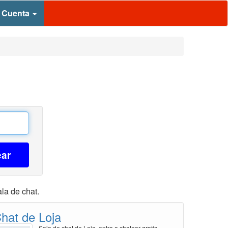
 Cuenta
ear
la de chat.
hat de Loja
Sala de chat de Loja, entra a chatear gratis