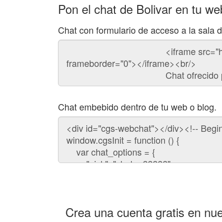
Pon el chat de Bolivar en tu we
Chat con formulario de acceso a la sala d
Código
del
chat
Chat embebido dentro de tu web o blog.
Código
para
embeber
el
chat
en
tu
web:
Crea una cuenta gratis en nue