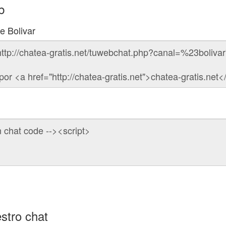
b
e Bolivar
stro chat