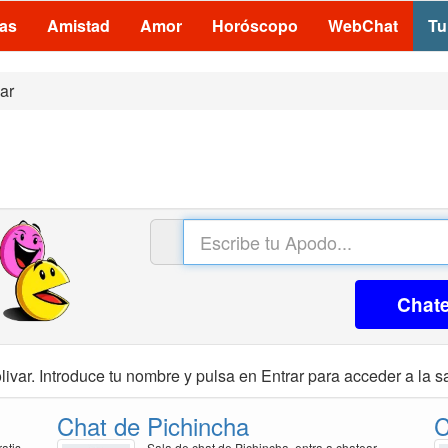
las
Amistad
Amor
Horóscopo
WebChat
Tu
ar
Chat
ivar. Introduce tu nombre y pulsa en Entrar para acceder a la sa
Chat de Pichincha
C
atis
Sala de chat de Pichincha, entra a chatear