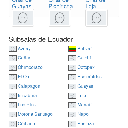
Guayas
Pichincha
Loja
Subsalas de Ecuador
Azuay
Bolivar
Cañar
Carchi
Chimborazo
Cotopaxi
El Oro
Esmeraldas
Galapagos
Guayas
Imbabura
Loja
Los Rios
Manabi
Morona Santiago
Napo
Orellana
Pastaza