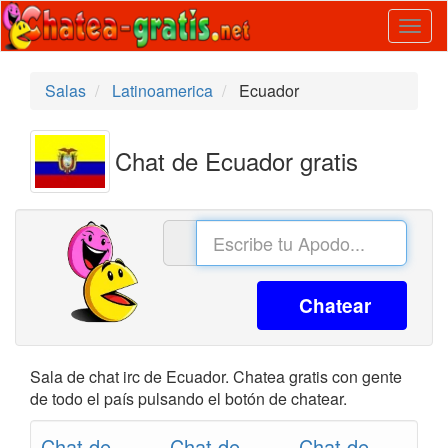
Togg
navig
Salas
Latinoamerica
Ecuador
Chat de Ecuador gratis
Chatear
Sala de chat irc de Ecuador. Chatea gratis con gente
de todo el país pulsando el botón de chatear.
Chat de
Chat de
Chat de