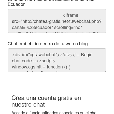
Ecuador
Código
del
chat
Chat embebido dentro de tu web o blog.
Código
para
embeber
el
chat
en
tu
web:
Crea una cuenta gratis en
nuestro chat
Accede a funcionalidades especiales en el chat