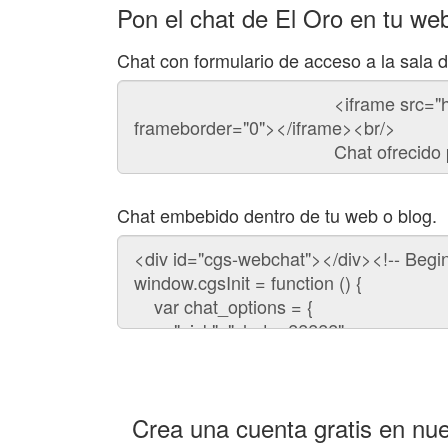
Pon el chat de El Oro en tu we
Chat con formulario de acceso a la sala 
Código
del
chat
Chat embebido dentro de tu web o blog.
Código
para
embeber
el
chat
en
tu
web:
Crea una cuenta gratis en nue