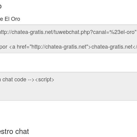
b
de El Oro
stro chat