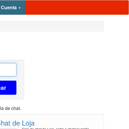
 Cuenta
ear
la de chat.
hat de Loja
Sala de chat de Loja, entra a chatear gratis