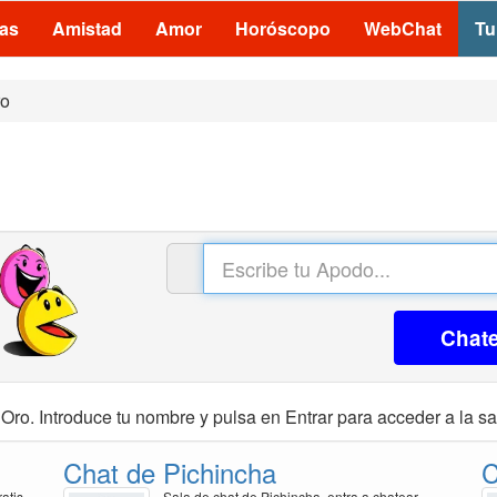
las
Amistad
Amor
Horóscopo
WebChat
Tu
ro
Chat
Oro. Introduce tu nombre y pulsa en Entrar para acceder a la sa
Chat de Pichincha
C
atis
Sala de chat de Pichincha, entra a chatear