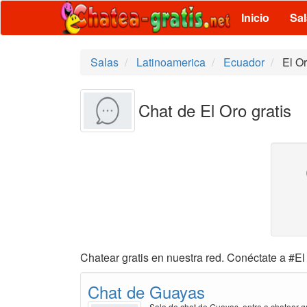
Inicio
Sa
Salas
Latinoamerica
Ecuador
El O
Chat de El Oro gratis
Chatear gratis en nuestra red. Conéctate a #El 
Chat de Guayas
Sala de chat de Guayas, entra a chatear gr