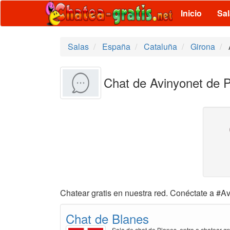
Inicio
Sa
Salas
España
Cataluña
Girona
Chat de Avinyonet de P
Chatear gratis en nuestra red. Conéctate a #Av
Chat de Blanes
Sala de chat de Blanes, entra a chatear gr