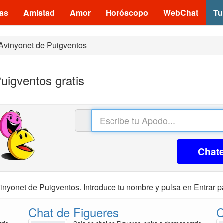
las
Amistad
Amor
Horóscopo
WebChat
Tu
Avinyonet de Puigventos
uigventos gratis
Chat
inyonet de Puigventos. Introduce tu nombre y pulsa en Entrar pa
Chat de Figueres
C
atis
Sala de chat de Figueres, entra a chatear gratis