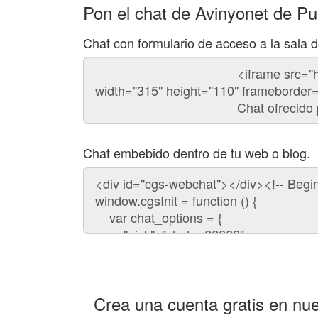
Pon el chat de Avinyonet de Pu
Chat con formulario de acceso a la sala 
Código
del
chat
Chat embebido dentro de tu web o blog.
Código
para
embeber
el
chat
en
tu
web:
Crea una cuenta gratis en nue