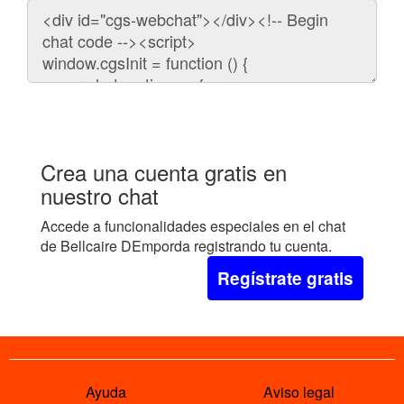
Código
para
embeber
el
chat
en
tu
web:
Crea una cuenta gratis en
nuestro chat
Accede a funcionalidades especiales en el chat
de Bellcaire DEmporda registrando tu cuenta.
Regístrate gratis
Ayuda
Aviso legal