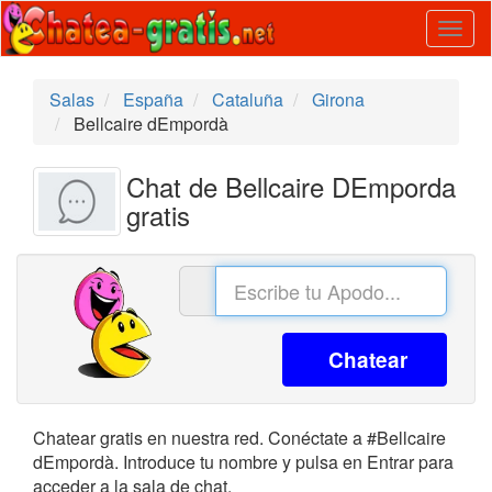
Togg
navig
Salas
España
Cataluña
Girona
Bellcaire dEmpordà
Chat de Bellcaire DEmporda
gratis
Chatear
Chatear gratis en nuestra red. Conéctate a #Bellcaire
dEmpordà. Introduce tu nombre y pulsa en Entrar para
acceder a la sala de chat.