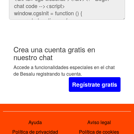
para
embeber
el
chat
en
tu
web:
Crea una cuenta gratis en
nuestro chat
Accede a funcionalidades especiales en el chat
de Besalu registrando tu cuenta.
Regístrate gratis
Ayuda
Aviso legal
Política de privacidad
Política de cookies