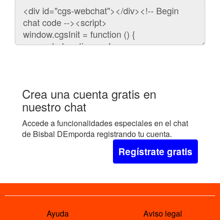
Código
para
embeber
el
chat
en
tu
web:
Crea una cuenta gratis en
nuestro chat
Accede a funcionalidades especiales en el chat
de Bisbal DEmporda registrando tu cuenta.
Regístrate gratis
Ayuda
Aviso legal