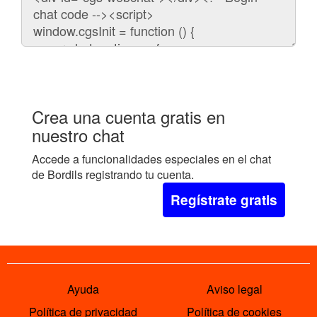
para
embeber
el
chat
en
tu
web:
Crea una cuenta gratis en
nuestro chat
Accede a funcionalidades especiales en el chat
de Bordils registrando tu cuenta.
Regístrate gratis
Ayuda
Aviso legal
Política de privacidad
Política de cookies