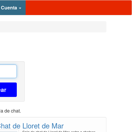
 Cuenta
ear
la de chat.
hat de Lloret de Mar
Sala de chat de Lloret de Mar, entra a chatear