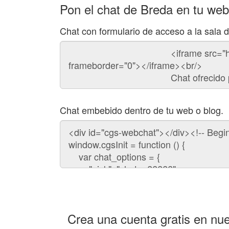
Pon el chat de Breda en tu web
Chat con formulario de acceso a la sala 
Código
del
chat
Chat embebido dentro de tu web o blog.
Código
para
embeber
el
chat
en
tu
web:
Crea una cuenta gratis en nue