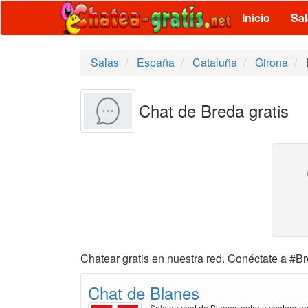
Inicio
Sa
Salas
España
Cataluña
Girona
Chat de Breda gratis
Chatear gratis en nuestra red. Conéctate a #Br
Chat de Blanes
Sala de chat de Blanes, entra a chatear gr