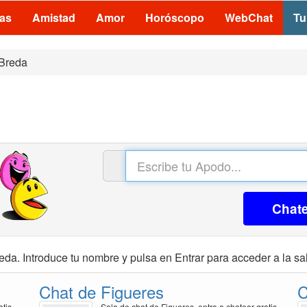
las
Amistad
Amor
Horóscopo
WebChat
Tu
Breda
Chat
eda. Introduce tu nombre y pulsa en Entrar para acceder a la sa
Chat de Figueres
C
atis
Sala de chat de Figueres, entra a chatear gratis