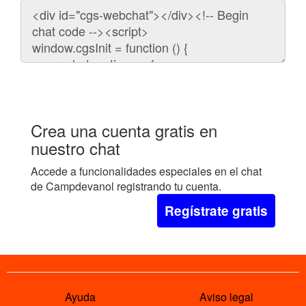
Código
para
embeber
el
chat
en
tu
web:
Crea una cuenta gratis en
nuestro chat
Accede a funcionalidades especiales en el chat
de Campdevanol registrando tu cuenta.
Regístrate gratis
Ayuda
Aviso legal