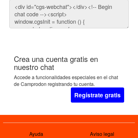
Código
para
embeber
el
chat
en
tu
web:
Crea una cuenta gratis en
nuestro chat
Accede a funcionalidades especiales en el chat
de Camprodon registrando tu cuenta.
Regístrate gratis
Ayuda
Aviso legal