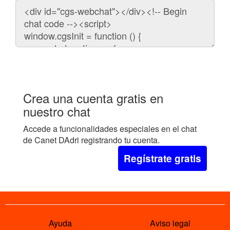
Código
para
embeber
el
chat
en
tu
web:
Crea una cuenta gratis en
nuestro chat
Accede a funcionalidades especiales en el chat
de Canet DAdri registrando tu cuenta.
Regístrate gratis
Ayuda
Aviso legal