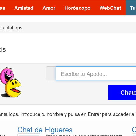
las
Amistad
Amor
Horóscopo
WebChat
Tu
Cantallops
is
Chat
ntallops. Introduce tu nombre y pulsa en Entrar para acceder a l
Chat de Figueres
C
atis
Sala de chat de Figueres, entra a chatear gratis