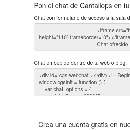
Pon el chat de Cantallops en t
Chat con formulario de acceso a la sala 
Código
del
chat
Chat embebido dentro de tu web o blog.
Código
para
embeber
el
chat
en
tu
web:
Crea una cuenta gratis en nue