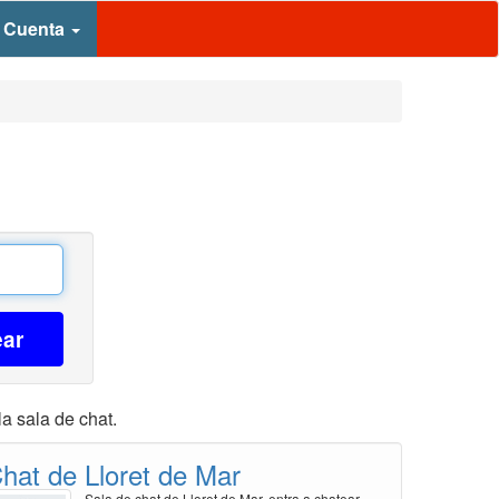
 Cuenta
ear
a sala de chat.
hat de Lloret de Mar
Sala de chat de Lloret de Mar, entra a chatear