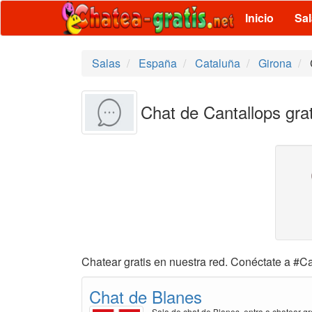
Inicio
Sa
Salas
España
Cataluña
Girona
Chat de Cantallops grat
Chatear gratis en nuestra red. Conéctate a #Ca
Chat de Blanes
Sala de chat de Blanes, entra a chatear gr