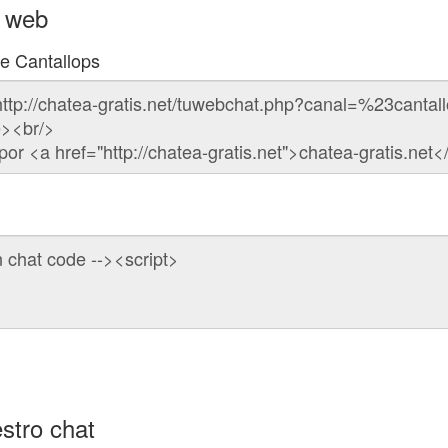
u web
de Cantallops
stro chat