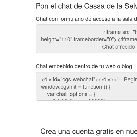
Pon el chat de Cassa de la Sel
Chat con formulario de acceso a la sala 
Código
del
chat
Chat embebido dentro de tu web o blog.
Código
para
embeber
el
chat
en
tu
web:
Crea una cuenta gratis en nue