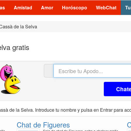
las
Amistad
Amor
Horóscopo
WebChat
Tu
Cassà de la Selva
lva gratis
Chat
ssà de la Selva. Introduce tu nombre y pulsa en Entrar para acc
Chat de Figueres
C
atis
Sala de chat de Figueres, entra a chatear gratis