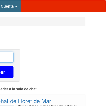
 Cuenta
ear
eder a la sala de chat.
hat de Lloret de Mar
Sala de chat de Lloret de Mar, entra a chatear