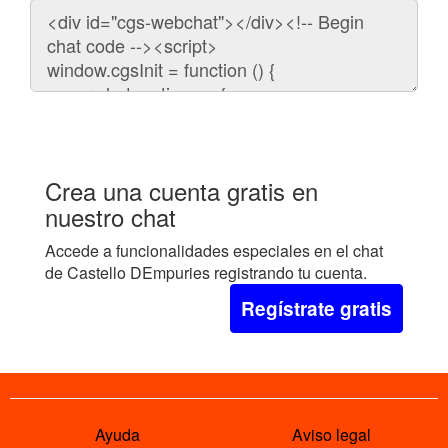
Código
para
embeber
el
chat
en
tu
web:
Crea una cuenta gratis en
nuestro chat
Accede a funcionalidades especiales en el chat
de Castello DEmpuries registrando tu cuenta.
Regístrate gratis
Ayuda
Aviso legal