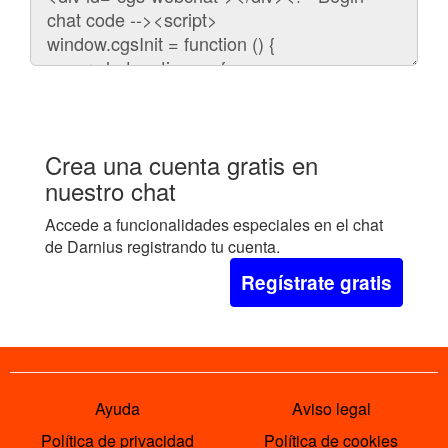
para
embeber
el
chat
en
tu
web:
Crea una cuenta gratis en
nuestro chat
Accede a funcionalidades especiales en el chat
de Darnius registrando tu cuenta.
Regístrate gratis
Ayuda
Aviso legal
Política de privacidad
Política de cookies