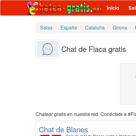
Inicio
Sa
Salas
España
Cataluña
Girona
Chat de Flaca gratis
Chatear gratis en nuestra red. Conéctate a #Fl
Chat de Blanes
Sala de chat de Blanes, entra a chatear gr