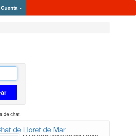
 Cuenta
ear
a de chat.
hat de Lloret de Mar
Sala de chat de Lloret de Mar, entra a chatear