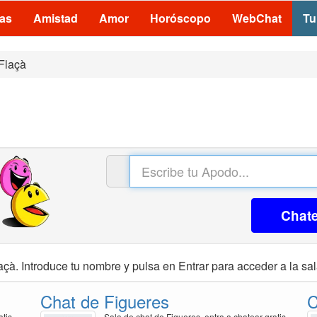
las
Amistad
Amor
Horóscopo
WebChat
Tu
Flaçà
Chat
açà. Introduce tu nombre y pulsa en Entrar para acceder a la sal
Chat de Figueres
C
atis
Sala de chat de Figueres, entra a chatear gratis