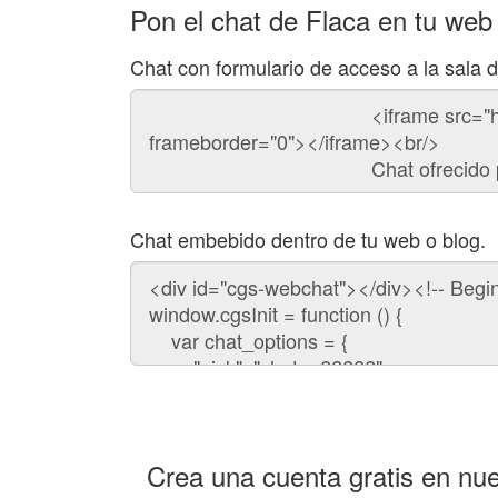
Pon el chat de Flaca en tu web
Chat con formulario de acceso a la sala 
Código
del
chat
Chat embebido dentro de tu web o blog.
Código
para
embeber
el
chat
en
tu
web:
Crea una cuenta gratis en nue