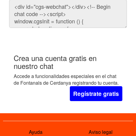
Código
para
embeber
el
chat
en
tu
web:
Crea una cuenta gratis en
nuestro chat
Accede a funcionalidades especiales en el chat
de Fontanals de Cerdanya registrando tu cuenta.
Regístrate gratis
Ayuda
Aviso legal