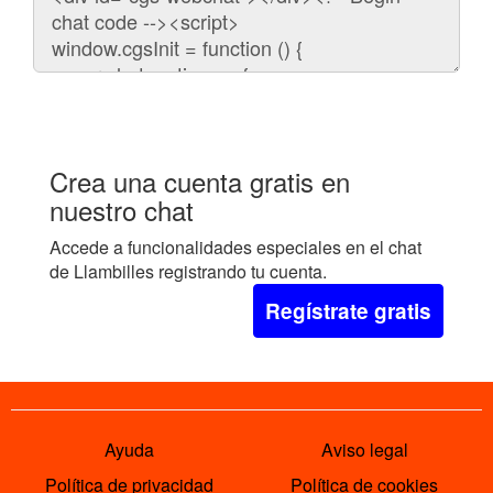
para
embeber
el
chat
en
tu
web:
Crea una cuenta gratis en
nuestro chat
Accede a funcionalidades especiales en el chat
de Llambilles registrando tu cuenta.
Regístrate gratis
Ayuda
Aviso legal
Política de privacidad
Política de cookies