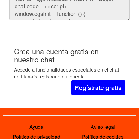
para
embeber
el
chat
en
tu
web:
Crea una cuenta gratis en
nuestro chat
Accede a funcionalidades especiales en el chat
de Llanars registrando tu cuenta.
Regístrate gratis
Ayuda
Aviso legal
Política de privacidad
Política de cookies