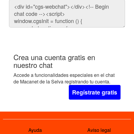
Código
para
embeber
el
chat
en
tu
web:
Crea una cuenta gratis en
nuestro chat
Accede a funcionalidades especiales en el chat
de Macanet de la Selva registrando tu cuenta.
Regístrate gratis
Ayuda
Aviso legal