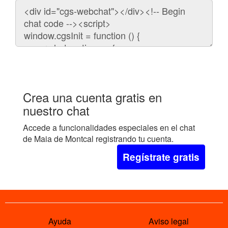
Código
para
embeber
el
chat
en
tu
web:
Crea una cuenta gratis en
nuestro chat
Accede a funcionalidades especiales en el chat
de Maia de Montcal registrando tu cuenta.
Regístrate gratis
Ayuda
Aviso legal