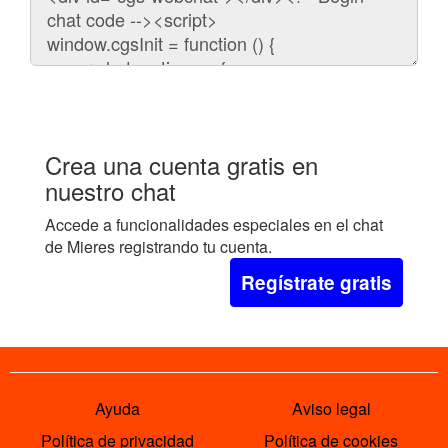
para
embeber
el
chat
en
tu
web:
Crea una cuenta gratis en
nuestro chat
Accede a funcionalidades especiales en el chat
de Mieres registrando tu cuenta.
Regístrate gratis
Ayuda
Aviso legal
Política de privacidad
Política de cookies