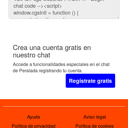
para
embeber
el
chat
en
tu
web:
Crea una cuenta gratis en
nuestro chat
Accede a funcionalidades especiales en el chat
de Peralada registrando tu cuenta.
Regístrate gratis
Ayuda
Aviso legal
Política de privacidad
Política de cookies