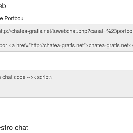
eb
de Portbou
stro chat