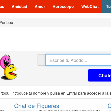
las
Amistad
Amor
Horóscopo
WebChat
Tu
Portbou
Chat
rtbou. Introduce tu nombre y pulsa en Entrar para acceder a la s
Chat de Figueres
C
atis
Sala de chat de Figueres, entra a chatear gratis