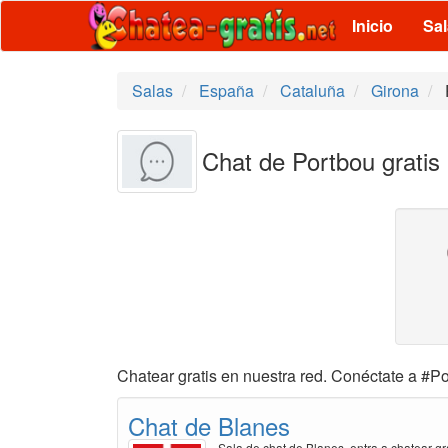
Inicio
Sa
Salas
España
Cataluña
Girona
Chat de Portbou gratis
Chatear gratis en nuestra red. Conéctate a #Po
Chat de Blanes
Sala de chat de Blanes, entra a chatear gr