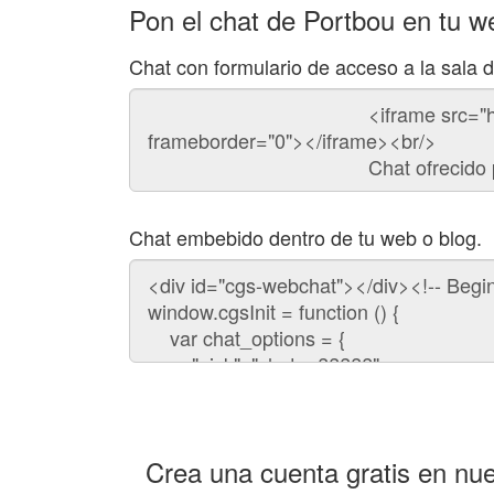
Pon el chat de Portbou en tu w
Chat con formulario de acceso a la sala 
Código
del
chat
Chat embebido dentro de tu web o blog.
Código
para
embeber
el
chat
en
tu
web:
Crea una cuenta gratis en nue