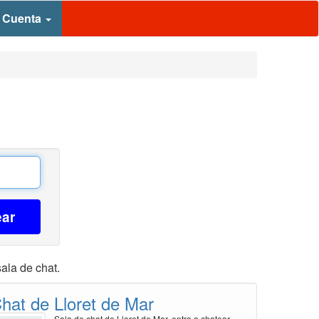
 Cuenta
ear
ala de chat.
hat de Lloret de Mar
Sala de chat de Lloret de Mar, entra a chatear