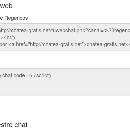
 web
 de Regencos
stro chat