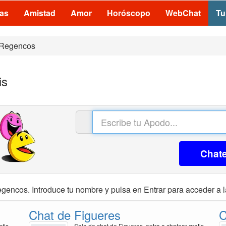
las
Amistad
Amor
Horóscopo
WebChat
Tu
Regencos
is
Chat
gencos. Introduce tu nombre y pulsa en Entrar para acceder a l
Chat de Figueres
C
atis
Sala de chat de Figueres, entra a chatear gratis