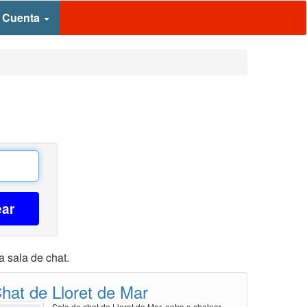
 Cuenta
ear
a sala de chat.
hat de Lloret de Mar
Sala de chat de Lloret de Mar, entra a chatear