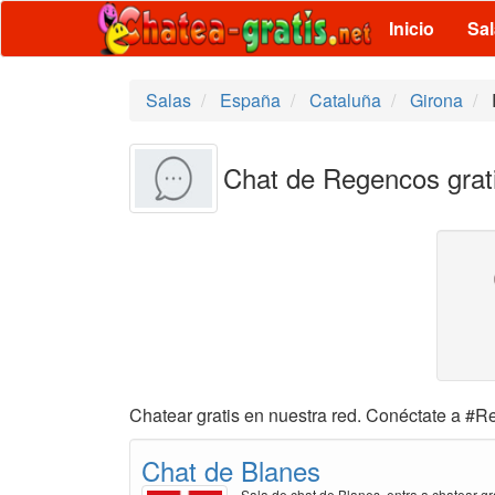
Inicio
Sa
Salas
España
Cataluña
Girona
Chat de Regencos grat
Chatear gratis en nuestra red. Conéctate a #Re
Chat de Blanes
Sala de chat de Blanes, entra a chatear gr