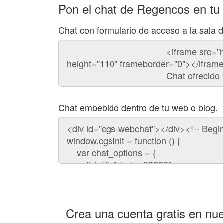
Pon el chat de Regencos en tu
Chat con formulario de acceso a la sala
Código
del
chat
Chat embebido dentro de tu web o blog.
Código
para
embeber
el
chat
en
tu
web:
Crea una cuenta gratis en nue