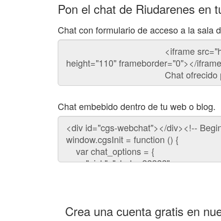
Pon el chat de Riudarenes en 
Chat con formulario de acceso a la sala 
Código
del
chat
Chat embebido dentro de tu web o blog.
Código
para
embeber
el
chat
en
tu
web:
Crea una cuenta gratis en nue