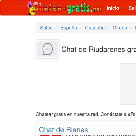
Inicio
Sa
Salas
España
Cataluña
Girona
Chat de Riudarenes gra
Chatear gratis en nuestra red. Conéctate a #Ri
Chat de Blanes
Sala de chat de Blanes, entra a chatear gr