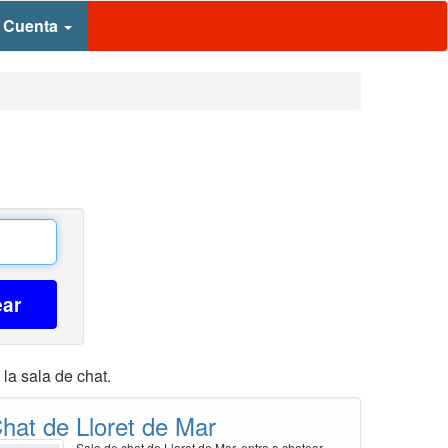
 Cuenta
ear
la sala de chat.
hat de Lloret de Mar
Sala de chat de Lloret de Mar, entra a chatear