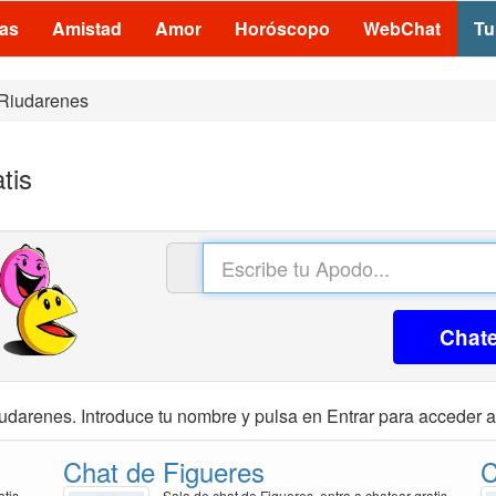
las
Amistad
Amor
Horóscopo
WebChat
Tu
Riudarenes
tis
Chat
udarenes. Introduce tu nombre y pulsa en Entrar para acceder a 
Chat de Figueres
C
atis
Sala de chat de Figueres, entra a chatear gratis