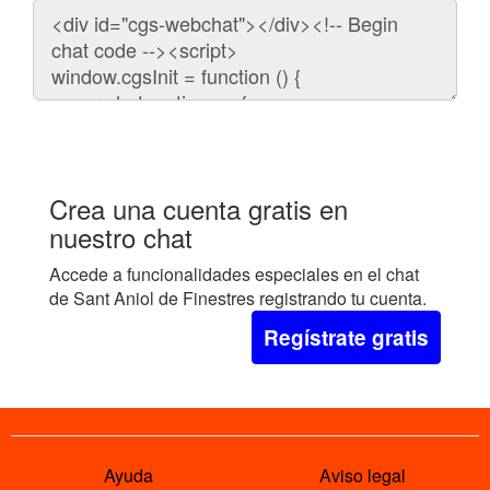
Código
para
embeber
el
chat
en
tu
web:
Crea una cuenta gratis en
nuestro chat
Accede a funcionalidades especiales en el chat
de Sant Aniol de Finestres registrando tu cuenta.
Regístrate gratis
Ayuda
Aviso legal