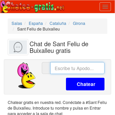
Togg
navig
Salas
España
Cataluña
Girona
Sant Feliu de Buixalleu
Chat de Sant Feliu de
Buixalleu gratis
Chatear
Chatear gratis en nuestra red. Conéctate a #Sant Feliu
de Buixalleu. Introduce tu nombre y pulsa en Entrar
para acceder a la sala de chat.