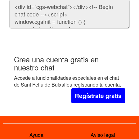
Código
para
embeber
el
chat
en
tu
web:
Crea una cuenta gratis en
nuestro chat
Accede a funcionalidades especiales en el chat
de Sant Feliu de Buixalleu registrando tu cuenta.
Regístrate gratis
Ayuda
Aviso legal