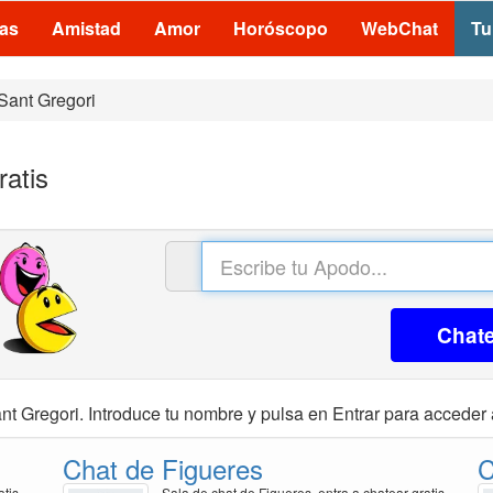
las
Amistad
Amor
Horóscopo
WebChat
Tu
Sant Gregori
ratis
Chat
nt Gregori. Introduce tu nombre y pulsa en Entrar para acceder a
Chat de Figueres
C
atis
Sala de chat de Figueres, entra a chatear gratis