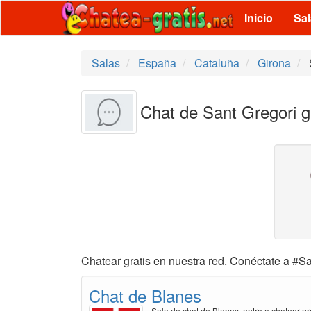
Inicio
Sa
Salas
España
Cataluña
Girona
Chat de Sant Gregori g
Chatear gratis en nuestra red. Conéctate a #Sa
Chat de Blanes
Sala de chat de Blanes, entra a chatear gr