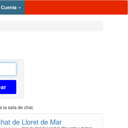
 Cuenta
ear
 la sala de chat.
hat de Lloret de Mar
Sala de chat de Lloret de Mar, entra a chatear