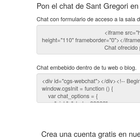
Pon el chat de Sant Gregori en
Chat con formulario de acceso a la sala 
Código
del
chat
Chat embebido dentro de tu web o blog.
Código
para
embeber
el
chat
en
tu
web:
Crea una cuenta gratis en nue