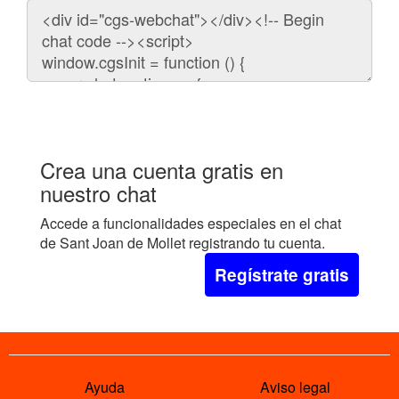
Código
para
embeber
el
chat
en
tu
web:
Crea una cuenta gratis en
nuestro chat
Accede a funcionalidades especiales en el chat
de Sant Joan de Mollet registrando tu cuenta.
Regístrate gratis
Ayuda
Aviso legal