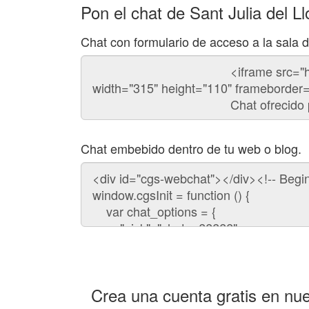
Pon el chat de Sant Julia del L
Chat con formulario de acceso a la sala d
Código
del
chat
Chat embebido dentro de tu web o blog.
Código
para
embeber
el
chat
en
tu
web:
Crea una cuenta gratis en nue