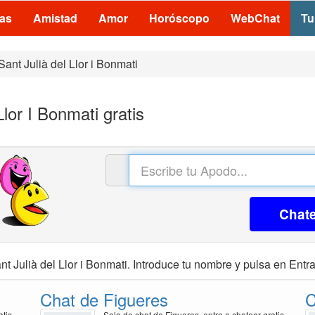
las
Amistad
Amor
Horóscopo
WebChat
Tu
Sant Julià del Llor i Bonmati
lor I Bonmati gratis
Chat
t Julià del Llor i Bonmati. Introduce tu nombre y pulsa en Entra
Chat de Figueres
C
atis
Sala de chat de Figueres, entra a chatear gratis