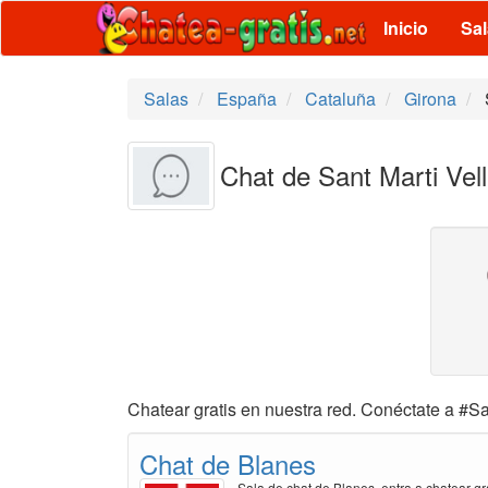
Inicio
Sa
Salas
España
Cataluña
Girona
Chat de Sant Marti Vell
Chatear gratis en nuestra red. Conéctate a #San
Chat de Blanes
Sala de chat de Blanes, entra a chatear gr