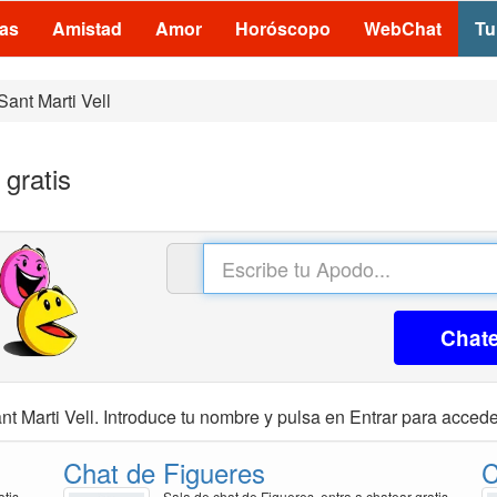
las
Amistad
Amor
Horóscopo
WebChat
Tu
Sant Marti Vell
 gratis
Chat
t Marti Vell. Introduce tu nombre y pulsa en Entrar para acceder
Chat de Figueres
C
atis
Sala de chat de Figueres, entra a chatear gratis