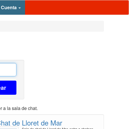
 Cuenta
ear
 a la sala de chat.
hat de Lloret de Mar
Sala de chat de Lloret de Mar, entra a chatear