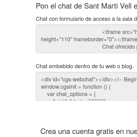
Pon el chat de Sant Marti Vell 
Chat con formulario de acceso a la sala d
Código
del
chat
Chat embebido dentro de tu web o blog.
Código
para
embeber
el
chat
en
tu
web:
Crea una cuenta gratis en nue