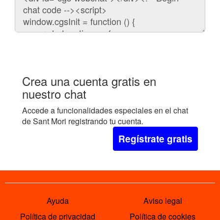
para
embeber
el
chat
en
tu
web:
Crea una cuenta gratis en
nuestro chat
Accede a funcionalidades especiales en el chat
de Sant Mori registrando tu cuenta.
Regístrate gratis
Ayuda
Aviso legal
Política de privacidad
Política de cookies