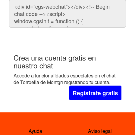
Código
para
embeber
el
chat
en
tu
web:
Crea una cuenta gratis en
nuestro chat
Accede a funcionalidades especiales en el chat
de Torroella de Montgri registrando tu cuenta.
Regístrate gratis
Ayuda
Aviso legal