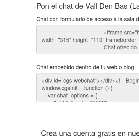
Pon el chat de Vall Den Bas (L
Chat con formulario de acceso a la sala 
Código
del
chat
Chat embebido dentro de tu web o blog.
Código
para
embeber
el
chat
en
tu
web:
Crea una cuenta gratis en nue