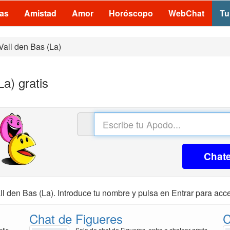
las
Amistad
Amor
Horóscopo
WebChat
Tu
Vall den Bas (La)
a) gratis
Chat
l den Bas (La). Introduce tu nombre y pulsa en Entrar para acce
Chat de Figueres
C
atis
Sala de chat de Figueres, entra a chatear gratis