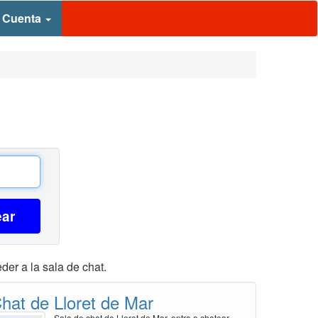
 Cuenta
ear
der a la sala de chat.
hat de Lloret de Mar
Sala de chat de Lloret de Mar, entra a chatear