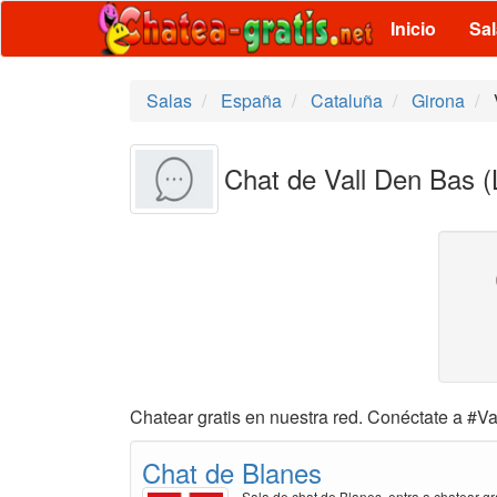
Inicio
Sa
Salas
España
Cataluña
Girona
Chat de Vall Den Bas (L
Chatear gratis en nuestra red. Conéctate a #Val
Chat de Blanes
Sala de chat de Blanes, entra a chatear gr