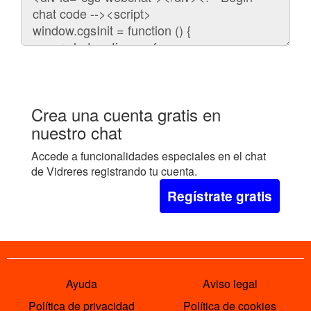
para
embeber
el
chat
en
tu
web:
Crea una cuenta gratis en
nuestro chat
Accede a funcionalidades especiales en el chat
de Vidreres registrando tu cuenta.
Regístrate gratis
Ayuda
Aviso legal
Política de privacidad
Política de cookies