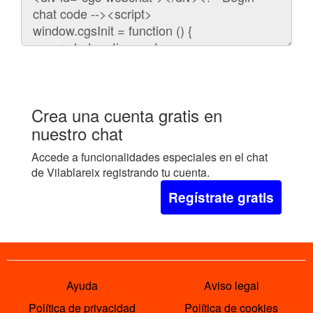
para
embeber
el
chat
en
tu
web:
Crea una cuenta gratis en
nuestro chat
Accede a funcionalidades especiales en el chat
de Vilablareix registrando tu cuenta.
Regístrate gratis
Ayuda
Aviso legal
Política de privacidad
Política de cookies