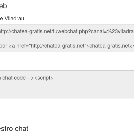
web
de Viladrau
stro chat