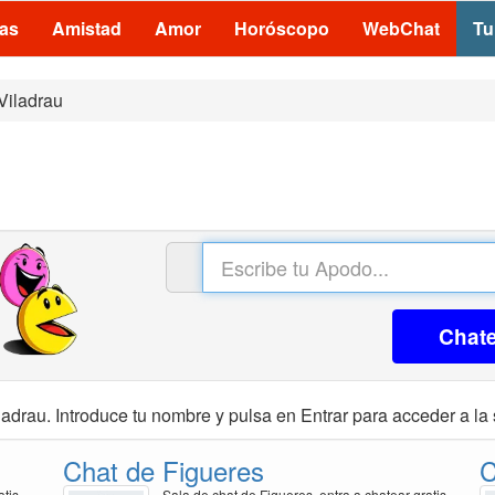
las
Amistad
Amor
Horóscopo
WebChat
Tu
Viladrau
Chat
ladrau. Introduce tu nombre y pulsa en Entrar para acceder a la 
Chat de Figueres
C
atis
Sala de chat de Figueres, entra a chatear gratis