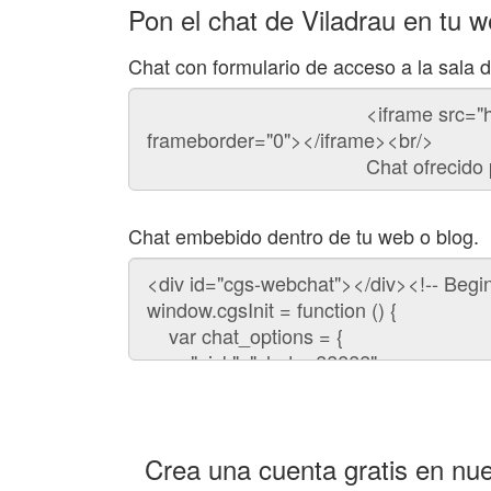
Pon el chat de Viladrau en tu 
Chat con formulario de acceso a la sala 
Código
del
chat
Chat embebido dentro de tu web o blog.
Código
para
embeber
el
chat
en
tu
web:
Crea una cuenta gratis en nue