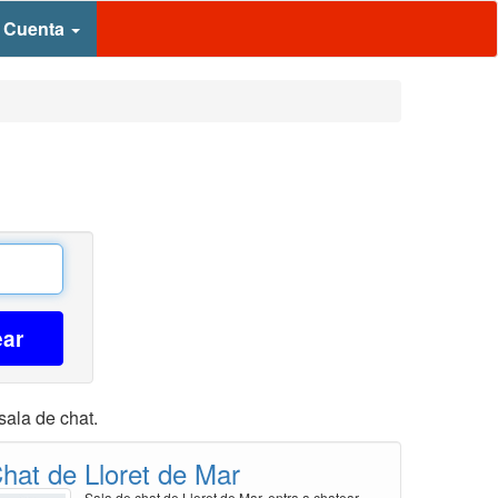
 Cuenta
ear
sala de chat.
hat de Lloret de Mar
Sala de chat de Lloret de Mar, entra a chatear