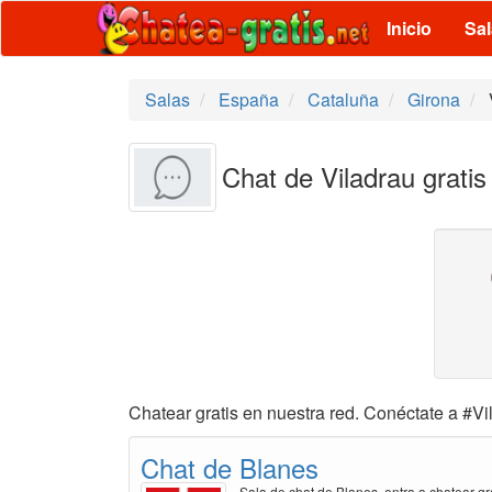
Inicio
Sa
Salas
España
Cataluña
Girona
Chat de Viladrau gratis
Chatear gratis en nuestra red. Conéctate a #Vi
Chat de Blanes
Sala de chat de Blanes, entra a chatear gr