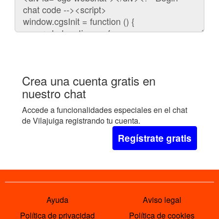
para
embeber
el
chat
en
tu
web:
Crea una cuenta gratis en
nuestro chat
Accede a funcionalidades especiales en el chat
de Vilajuiga registrando tu cuenta.
Regístrate gratis
Ayuda
Aviso legal
Política de privacidad
Política de cookies