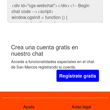
Código
para
embeber
el
chat
en
tu
web:
Crea una cuenta gratis en
nuestro chat
Accede a funcionalidades especiales en el chat
de San Marcos registrando tu cuenta.
Regístrate gratis
Ayuda
Aviso legal