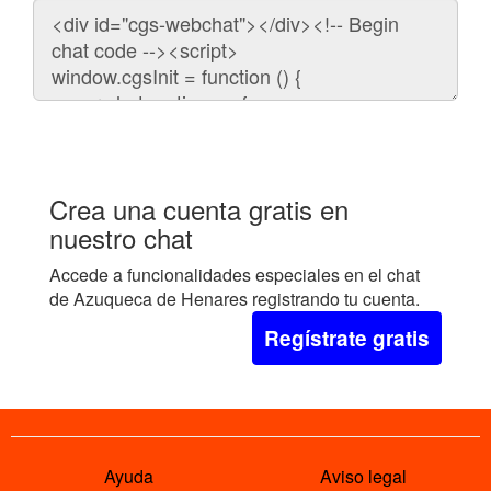
Código
para
embeber
el
chat
en
tu
web:
Crea una cuenta gratis en
nuestro chat
Accede a funcionalidades especiales en el chat
de Azuqueca de Henares registrando tu cuenta.
Regístrate gratis
Ayuda
Aviso legal