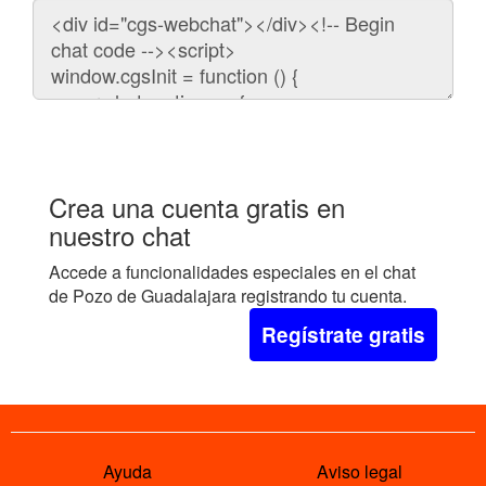
Código
para
embeber
el
chat
en
tu
web:
Crea una cuenta gratis en
nuestro chat
Accede a funcionalidades especiales en el chat
de Pozo de Guadalajara registrando tu cuenta.
Regístrate gratis
Ayuda
Aviso legal